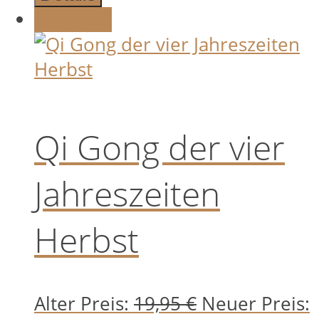
Angebot!
Qi Gong der vier
Jahreszeiten
Herbst
Ursprünglich
Alter Preis:
19,95
€
Neuer Preis: