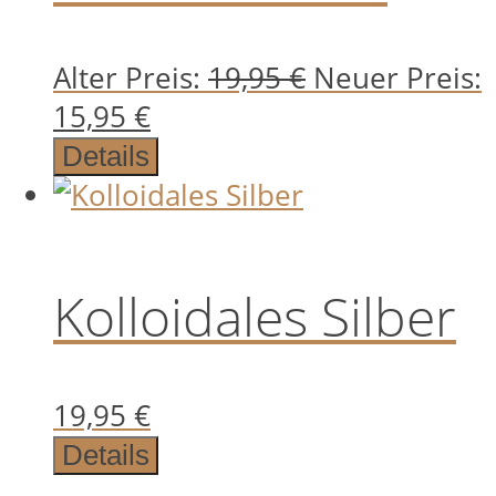
Ursprünglich
Alter Preis:
19,95
€
Neuer Preis:
Aktueller
Preis
15,95
€
Preis
war:
Details
ist:
19,95 €
15,95 €.
Kolloidales Silber
19,95
€
Details