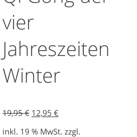
vier
Jahreszeiten
Winter
Ursprünglicher
Aktueller
19,95
€
12,95
€
Preis
Preis
inkl. 19 % MwSt.
zzgl.
war:
ist: