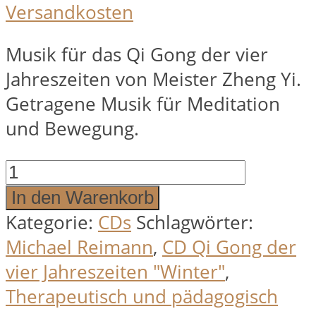
Versandkosten
19,95 €
12,95 €.
Musik für das Qi Gong der vier
Jahreszeiten von Meister Zheng Yi.
Getragene Musik für Meditation
und Bewegung.
Qi
Gong
In den Warenkorb
der
Kategorie:
CDs
Schlagwörter:
vier
Michael Reimann
,
CD Qi Gong der
Jahreszeiten
vier Jahreszeiten "Winter"
,
Winter
Therapeutisch und pädagogisch