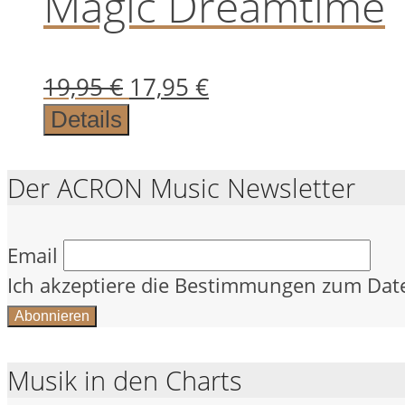
Magic Dreamtime
Ursprünglicher
Aktueller
19,95
€
17,95
€
Preis
Preis
Details
war:
ist:
19,95 €
17,95 €.
Der ACRON Music Newsletter
Email
Ich akzeptiere die Bestimmungen zum Dat
Musik in den Charts