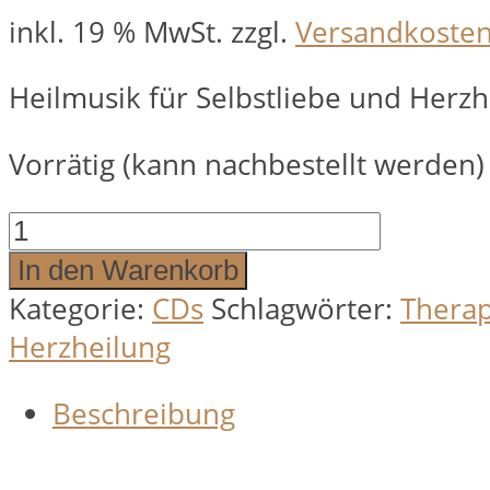
inkl. 19 % MwSt.
zzgl.
Versandkoste
Heilmusik für Selbstliebe und Herzh
Vorrätig (kann nachbestellt werden)
Heilmusik
für
In den Warenkorb
Selbstliebe
Kategorie:
CDs
Schlagwörter:
Therap
und
Herzheilung
Herzheilung
Beschreibung
Menge