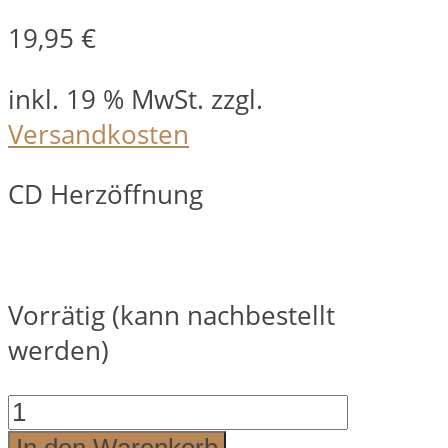
19,95
€
inkl. 19 % MwSt.
zzgl.
Versandkosten
CD Herzöffnung
Vorrätig (kann nachbestellt
werden)
HERZÖFFNUNG
Menge
In den Warenkorb