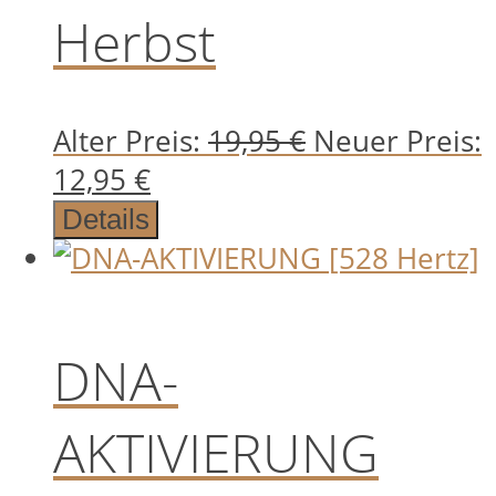
Herbst
Ursprünglich
Alter Preis:
19,95
€
Neuer Preis:
Aktueller
Preis
12,95
€
Preis
war:
Details
ist:
19,95 €
12,95 €.
DNA-
AKTIVIERUNG