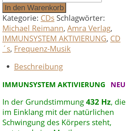
AKTIVIERUNG
In den Warenkorb
Menge
Kategorie:
CDs
Schlagwörter:
Michael Reimann
,
Amra Verlag
,
IMMUNSYSTEM AKTIVIERUNG
,
CD
´s
,
Frequenz-Musik
Beschreibung
IMMUNSYSTEM AKTIVIERUNG
NEU
In der Grundstimmung
432 Hz
, die
im Einklang mit der natürlichen
Schwingung des Körpers steht,