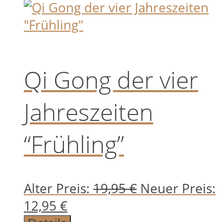
Qi Gong der vier
Jahreszeiten
“Frühling”
Ursprünglich
Alter Preis:
19,95
€
Neuer Preis:
Aktueller
Preis
12,95
€