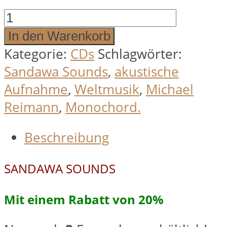
Sandawa
Sounds
In den Warenkorb
Menge
Kategorie:
CDs
Schlagwörter:
Sandawa Sounds
,
akustische
Aufnahme
,
Weltmusik
,
Michael
Reimann
,
Monochord.
Beschreibung
SANDAWA SOUNDS
Mit einem Rabatt von 20%