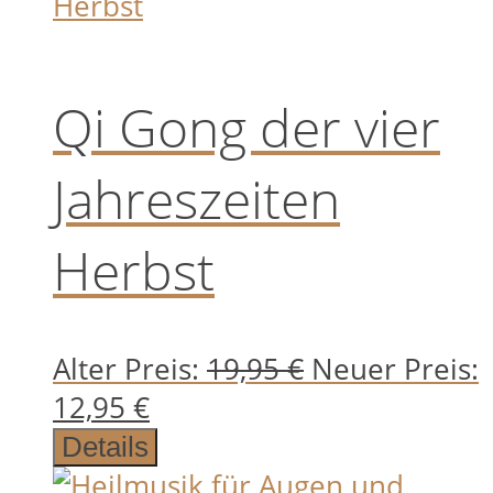
Qi Gong der vier
Jahreszeiten
Herbst
Ursprünglich
Alter Preis:
19,95
€
Neuer Preis:
Aktueller
Preis
12,95
€
Preis
war:
Details
ist:
19,95 €