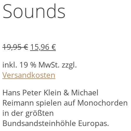
Sounds
Ursprünglicher
Aktueller
19,95
€
15,96
€
Preis
Preis
inkl. 19 % MwSt.
zzgl.
war:
ist:
Versandkosten
19,95 €
15,96 €.
Hans Peter Klein & Michael
Reimann spielen auf Monochorden
in der größten
Bundsandsteinhöhle Europas.